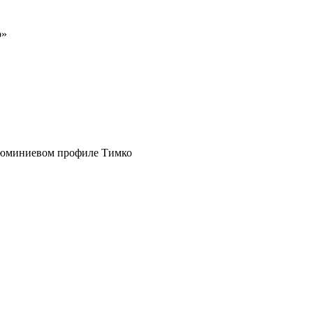
о»
люминиевом профиле Тимко